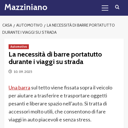
Menu
Skip
Mazziniano
principale
to
content
CASA
AUTOMOTIVO
LA NECESSITÀ DI BARRE PORTATUTTO
DURANTE I VIAGGI SU STRADA
Automotivo
La necessità di barre portatutto
durante i viaggi su strada
10. 09. 2025
Una barra
sul tetto viene fissata sopra il veicolo
per aiutare a trasferire e trasportare oggetti
pesanti e liberare spazio nell’auto. Si tratta di
accessori molto utili, che consentono di fare
viaggi in auto piacevoli e senza stress.