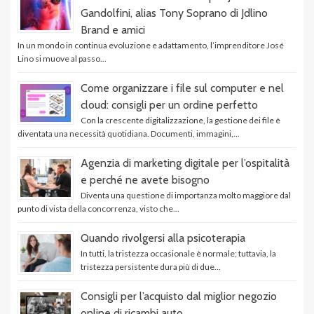
Gandolfini, alias Tony Soprano di Jdlino
Brand e amici
In un mondo in continua evoluzione e adattamento, l’imprenditore José
Lino si muove al passo...
Come organizzare i file sul computer e nel
cloud: consigli per un ordine perfetto
Con la crescente digitalizzazione, la gestione dei file è
diventata una necessità quotidiana. Documenti, immagini,...
Agenzia di marketing digitale per l’ospitalità
e perché ne avete bisogno
Diventa una questione di importanza molto maggiore dal
punto di vista della concorrenza, visto che...
Quando rivolgersi alla psicoterapia
In tutti, la tristezza occasionale è normale; tuttavia, la
tristezza persistente dura più di due...
Consigli per l’acquisto dal miglior negozio
online di ricambi auto