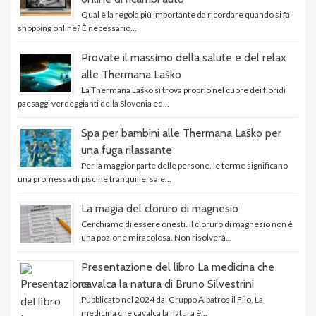
Qual è la regola più importante da ricordare quando si fa
shopping online? È necessario...
Provate il massimo della salute e del relax
alle Thermana Laško
La Thermana Laško si trova proprio nel cuore dei floridi
paesaggi verdeggianti della Slovenia ed...
Spa per bambini alle Thermana Laško per
una fuga rilassante
Per la maggior parte delle persone, le terme significano
una promessa di piscine tranquille, sale...
La magia del cloruro di magnesio
Cerchiamo di essere onesti. Il cloruro di magnesio non è
una pozione miracolosa. Non risolverà...
Presentazione del libro La medicina che
cavalca la natura di Bruno Silvestrini
Pubblicato nel 2024 dal Gruppo Albatros il Filo, La
medicina che cavalca la natura è...