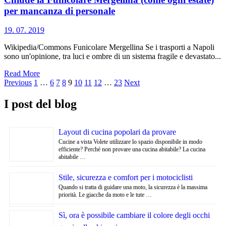
per mancanza di personale
19. 07. 2019
Wikipedia/Commons Funicolare Mergellina Se i trasporti a Napoli
sono un'opinione, tra luci e ombre di un sistema fragile e devastato...
Read More
Navigazione
Previous
1
…
6
7
8
9
10
11
12
…
23
Next
articoli
I post del blog
Layout di cucina popolari da provare
Cucine a vista Volete utilizzare lo spazio disponibile in modo
efficiente? Perché non provare una cucina abitabile? La cucina
abitabile …
Stile, sicurezza e comfort per i motociclisti
Quando si tratta di guidare una moto, la sicurezza è la massima
priorità. Le giacche da moto e le tute …
Sì, ora è possibile cambiare il colore degli occhi