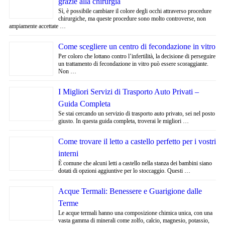
grazie alla chirurgia
Sì, è possibile cambiare il colore degli occhi attraverso procedure
chirurgiche, ma queste procedure sono molto controverse, non
ampiamente accettate …
Come scegliere un centro di fecondazione in vitro
Per coloro che lottano contro l’infertilità, la decisione di perseguire
un trattamento di fecondazione in vitro può essere scoraggiante.
Non …
I Migliori Servizi di Trasporto Auto Privati –
Guida Completa
Se stai cercando un servizio di trasporto auto privato, sei nel posto
giusto. In questa guida completa, troverai le migliori …
Come trovare il letto a castello perfetto per i vostri
interni
È comune che alcuni letti a castello nella stanza dei bambini siano
dotati di opzioni aggiuntive per lo stoccaggio. Questi …
Acque Termali: Benessere e Guarigione dalle
Terme
Le acque termali hanno una composizione chimica unica, con una
vasta gamma di minerali come zolfo, calcio, magnesio, potassio,