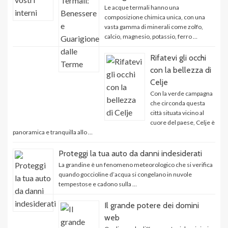
Le acque termali hanno una
composizione chimica unica, con una
vasta gamma di minerali come zolfo,
calcio, magnesio, potassio, ferro …
Rifatevi gli occhi
con la bellezza di
Celje
Con la verde campagna
che circonda questa
città situata vicino al
cuore del paese, Celje è
panoramica e tranquilla allo …
Proteggi la tua auto da danni indesiderati
La grandine è un fenomeno meteorologico che si verifica
quando goccioline d’acqua si congelano in nuvole
tempestose e cadono sulla …
Il grande potere dei domini
web