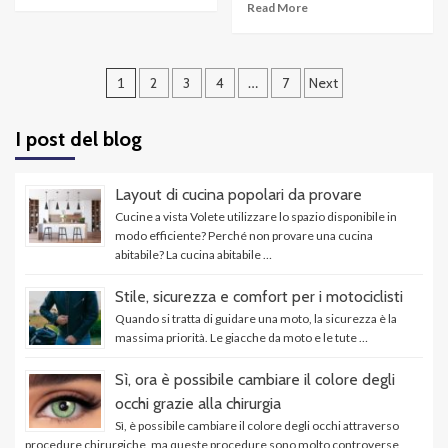
Read More
Navigazione
1
2
3
4
…
7
Next
articoli
I post del blog
Layout di cucina popolari da provare
Cucine a vista Volete utilizzare lo spazio disponibile in
modo efficiente? Perché non provare una cucina
abitabile? La cucina abitabile …
Stile, sicurezza e comfort per i motociclisti
Quando si tratta di guidare una moto, la sicurezza è la
massima priorità. Le giacche da moto e le tute …
Sì, ora è possibile cambiare il colore degli
occhi grazie alla chirurgia
Sì, è possibile cambiare il colore degli occhi attraverso
procedure chirurgiche, ma queste procedure sono molto controverse,