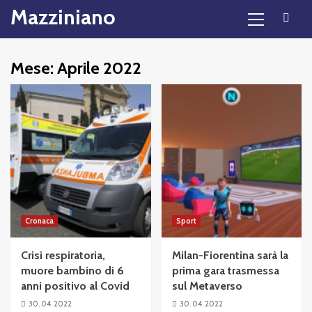
Primary
Skip
Mazziniano
Menu
to
content
Mese:
Aprile 2022
Cronaca
Sport
Crisi respiratoria,
Milan-Fiorentina sarà la
muore bambino di 6
prima gara trasmessa
anni positivo al Covid
sul Metaverso
30. 04. 2022
30. 04. 2022