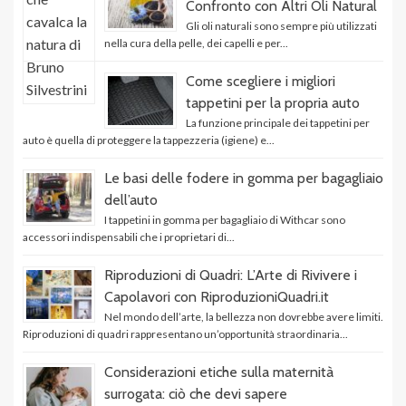
Confronto con Altri Oli Natural
Gli oli naturali sono sempre più utilizzati
nella cura della pelle, dei capelli e per...
Come scegliere i migliori
tappetini per la propria auto
La funzione principale dei tappetini per
auto è quella di proteggere la tappezzeria (igiene) e...
Le basi delle fodere in gomma per bagagliaio
dell’auto
I tappetini in gomma per bagagliaio di Withcar sono
accessori indispensabili che i proprietari di...
Riproduzioni di Quadri: L’Arte di Rivivere i
Capolavori con RiproduzioniQuadri.it
Nel mondo dell’arte, la bellezza non dovrebbe avere limiti.
Riproduzioni di quadri rappresentano un’opportunità straordinaria...
Considerazioni etiche sulla maternità
surrogata: ciò che devi sapere