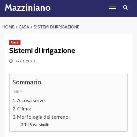
Primary
Skip
Mazziniano
Menu
to
content
HOME
CASA
SISTEMI DI IRRIGAZIONE
Casa
Sistemi di irrigazione
08. 01. 2020
Sommario
A cosa serve:
Clima:
Morfologia del terreno:
Post simili: