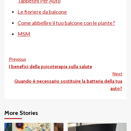
Tappetini Per Auto
Le fioriere da balcone
Come abbellire il tuo balcone con le piante?
MSM
Post
Previous
I benefici della psicoterapia sulla salute
Navigation
Next
Quando è necessario sostituire la batteria della tua
auto?
More Stories