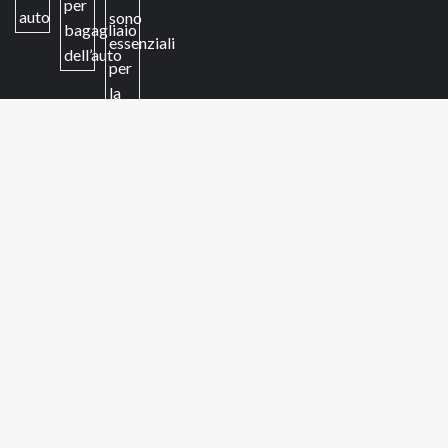
Giocattoli
Quiz amicizia
Regalare una stella visibile per un’emozione che
durerà per sempre
Magliette come regalo promozionale