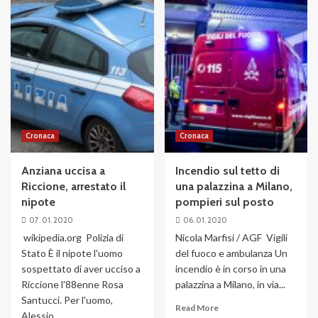
Cronaca
Cronaca
Anziana uccisa a
Incendio sul tetto di
Riccione, arrestato il
una palazzina a Milano,
nipote
pompieri sul posto
07. 01. 2020
06. 01. 2020
wikipedia.org Polizia di
Nicola Marfisi / AGF Vigili
Stato È il nipote l'uomo
del fuoco e ambulanza Un
sospettato di aver ucciso a
incendio è in corso in una
Riccione l'88enne Rosa
palazzina a Milano, in via...
Santucci. Per l'uomo,
Read More
Alessio...