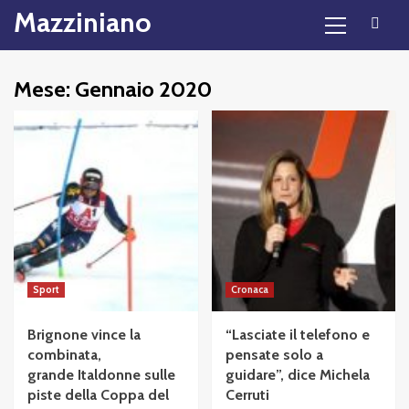
Primary
Skip
Mazziniano
Menu
to
content
Mese:
Gennaio 2020
Sport
Cronaca
Brignone vince la
“Lasciate il telefono e
combinata,
pensate solo a
grande Italdonne sulle
guidare”, dice Michela
piste della Coppa del
Cerruti