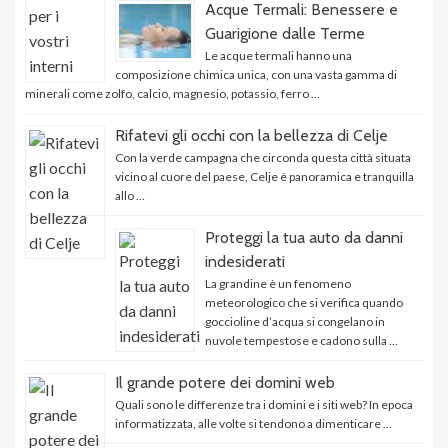
Acque Termali: Benessere e
Guarigione dalle Terme
Le acque termali hanno una
composizione chimica unica, con una vasta gamma di
minerali come zolfo, calcio, magnesio, potassio, ferro …
Rifatevi gli occhi con la bellezza di Celje
Con la verde campagna che circonda questa città situata
vicino al cuore del paese, Celje è panoramica e tranquilla
allo …
Proteggi la tua auto da danni
indesiderati
La grandine è un fenomeno
meteorologico che si verifica quando
goccioline d’acqua si congelano in
nuvole tempestose e cadono sulla …
Il grande potere dei domini web
Quali sono le differenze tra i domini e i siti web? In epoca
informatizzata, alle volte si tendono a dimenticare …