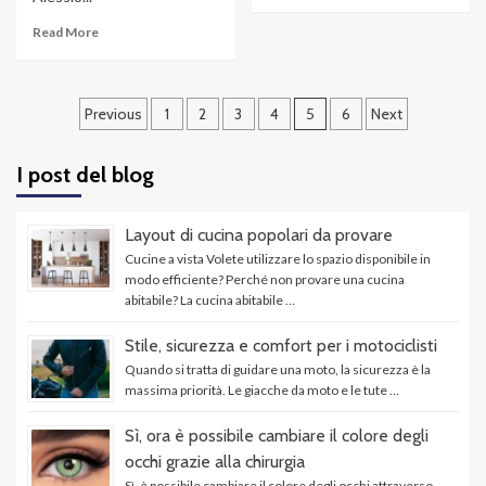
Read More
Navigazione
Previous
1
2
3
4
5
6
Next
articoli
I post del blog
Layout di cucina popolari da provare
Cucine a vista Volete utilizzare lo spazio disponibile in
modo efficiente? Perché non provare una cucina
abitabile? La cucina abitabile …
Stile, sicurezza e comfort per i motociclisti
Quando si tratta di guidare una moto, la sicurezza è la
massima priorità. Le giacche da moto e le tute …
Sì, ora è possibile cambiare il colore degli
occhi grazie alla chirurgia
Sì, è possibile cambiare il colore degli occhi attraverso