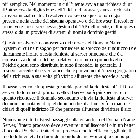
più semplice. Nel momento in cui l’utente avvia una richiesta di un
IP attraverso la digitazione dell’URL nel browser, questa richiesta
arriverà inizialmente al resolver ricorsivo se questo non è già
presente nella cache del sistema operativo o del browser. Il resolver
ricorsivo è un server spesso gestito dall’ISP dell’utente, dall’impresa
stessa o da un provider di sistemi di nomi a dominio gestiti.
Questo resolver è a conoscenza dei server del Domain Name
System di cui ha bisogno per richiedere lo sblocco dell’indirizzo IP e
tipicamente inoltra questa richiesta al server principale che è a
conoscenza di tutti i dettagli relativi ai domini di primo livello.
Poiché questi sono distribuiti in tutto il mondo, in generale, il
resolver accede al server radice che è più vicino all’inizio geografico
della richiesta, a sua volta più vicino all’utente che accede al web.
Il passo seguente in questa gerarchia porterà la richiesta al TLD o al
server di dominio di primo livello. Il server sarà più specifico in
quanto riconosce il dominio secondario e invia la richiesta al server
dei nomi autoritativi di quel dominio che alla fine avrà in mano le
chiavi di quell’indirizzo IP che permette all’utente di visitare il sito.
Nonostante tutti i diversi passaggi sulla gerarchia del Domain Name
Server, l’intero processo deve avvenire in millisecondi o in un batter
d’occhio. Poiché si tratta di un processo molto efficiente, gli utenti
medi di Internet al di fuori del mondo del networking lo danno per