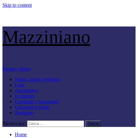
Skip to content
Mazziniano
Primary Menu
Salute, moda e bellezza
Casa
Automotivo
Economia
Computer e tecnologia
Giocattoli e regali
Tourismo
Ricerca per:
Home