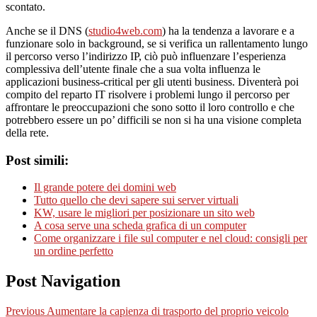
scontato.
Anche se il DNS (
studio4web.com
) ha la tendenza a lavorare e a
funzionare solo in background, se si verifica un rallentamento lungo
il percorso verso l’indirizzo IP, ciò può influenzare l’esperienza
complessiva dell’utente finale che a sua volta influenza le
applicazioni business-critical per gli utenti business. Diventerà poi
compito del reparto IT risolvere i problemi lungo il percorso per
affrontare le preoccupazioni che sono sotto il loro controllo e che
potrebbero essere un po’ difficili se non si ha una visione completa
della rete.
Post simili:
Il grande potere dei domini web
Tutto quello che devi sapere sui server virtuali
KW, usare le migliori per posizionare un sito web
A cosa serve una scheda grafica di un computer
Come organizzare i file sul computer e nel cloud: consigli per
un ordine perfetto
Post Navigation
Previous
Aumentare la capienza di trasporto del proprio veicolo